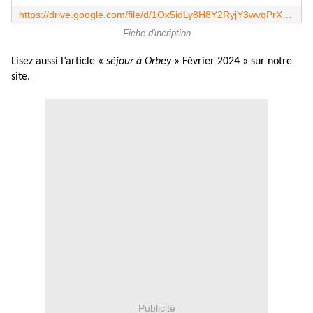
https://drive.google.com/file/d/1Ox5idLy8H8Y2RyjY3wvqPrXZiPXurtHz/view?usp=sharing
Fiche d'incription
Lisez aussi l’article «
séjour à Orbey
» Février 2024 » sur notre
site.
Publicité